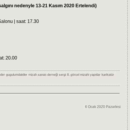
salgını nedenyle 13-21 Kasım 2020 Ertelendi)
alonu | saat: 17.30
at: 20.00
der
gugulumdakiler
mizah sanatı derneği
sergi
8. görsel mizahi yapıtlar
karikatür
6 Ocak 2020 Pazartesi