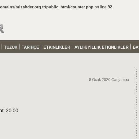
mains/mizahder.org.tr/public_html/counter.php
on line
92
TÜZÜK
TARİHÇE
ETKİNLİKLER
AYLIK/YILLIK ETKİNLİKLER
BA
8 Ocak 2020 Çarşamba
at: 20.00