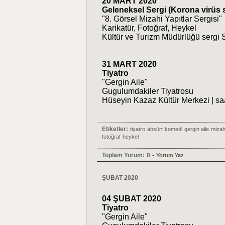
20 MART 2020
Geleneksel Sergi (Korona virüs 
"8. Görsel Mizahi Yapıtlar Sergisi"
Karikatür, Fotoğraf, Heykel
Kültür ve Turizm Müdürlüğü sergi S
31 MART 2020
Tiyatro
"Gergin Aile"
Gugulumdakiler Tiyatrosu
Hüseyin Kazaz Kültür Merkezi | sa
Etiketler:
tiyatro
absürt
komedi
gergin aile
mizah
fotoğraf
heykel
-
Toplam Yorum:
0
Yorum Yaz
ŞUBAT 2020
04 ŞUBAT 2020
Tiyatro
"Gergin Aile"