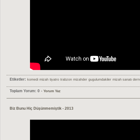
Etiketler:
komedi
mizah
tiyatro
trabzon
mizahder
gugulumdakiler
mizah sanatı dern
-
Toplam Yorum:
0
Yorum Yaz
Biz Bunu Hiç Düşünmemiştik - 2013