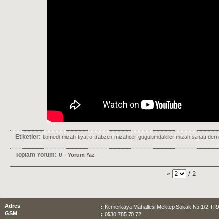
Etiketler:
komedi
mizah
tiyatro
trabzon
mizahder
gugulumdakiler
mizah sanatı dern
-
Toplam Yorum:
0
Yorum Yaz
«
/ 2
Adres
:
Kemerkaya Mahallesi Mektep Sokak No:1/2 T
GSM
:
0530 785 70 72