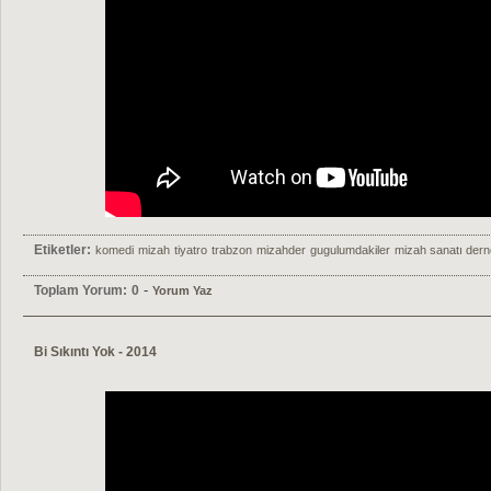
Etiketler:
komedi
mizah
tiyatro
trabzon
mizahder
gugulumdakiler
mizah sanatı dern
-
Toplam Yorum:
0
Yorum Yaz
Bi Sıkıntı Yok - 2014