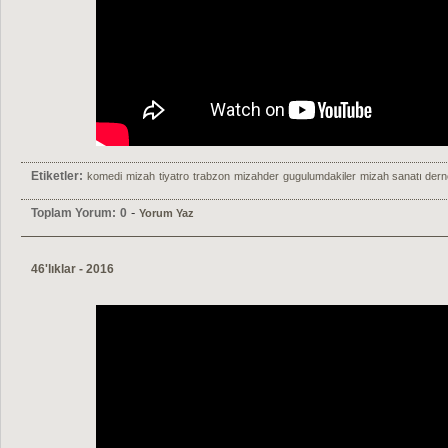
Etiketler:
komedi
mizah
tiyatro
trabzon
mizahder
gugulumdakiler
mizah sanatı dern
-
Toplam Yorum:
0
Yorum Yaz
46'lıklar - 2016