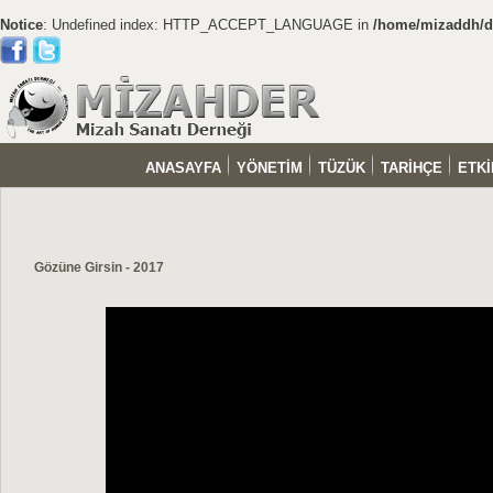
Notice
: Undefined index: HTTP_ACCEPT_LANGUAGE in
/home/mizaddh/do
ANASAYFA
YÖNETİM
TÜZÜK
TARİHÇE
ETKİ
Gözüne Girsin - 2017