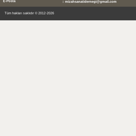
E-Posta
:
mizahsanatidernegi@gmail.com
Tüm hakları saklıdır © 2012-2026