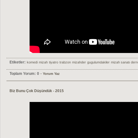
Etiketler:
komedi
mizah
tiyatro
trabzon
mizahder
gugulumdakiler
mizah sanatı dern
-
Toplam Yorum:
0
Yorum Yaz
Biz Bunu Çok Düşündük - 2015