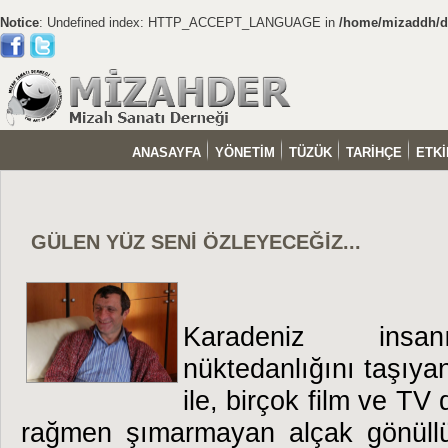
Notice
: Undefined index: HTTP_ACCEPT_LANGUAGE in
/home/mizaddh/do
ANASAYFA
YÖNETİM
TÜZÜK
TARİHÇE
ETKİ
GÜLEN YÜZ SENİ ÖZLEYECEĞİZ...
Karadeniz insan
nüktedanlığını taşıyan
ile, birçok film ve TV
rağmen şımarmayan alçak gönüllü