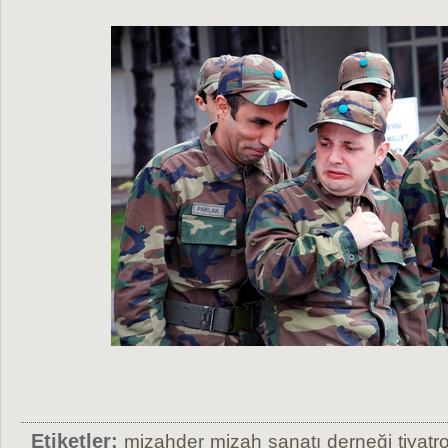
Etiketler:
mizahder
mizah
sanatı
derneği
tiyatr