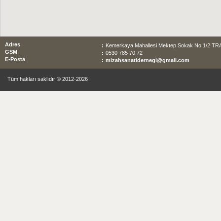
Adres
:
Kemerkaya Mahallesi Mektep Sokak No:1/2 T
GSM
:
0530 785 70 72
E-Posta
:
mizahsanatidernegi@gmail.com
Tüm hakları saklıdır © 2012-2026