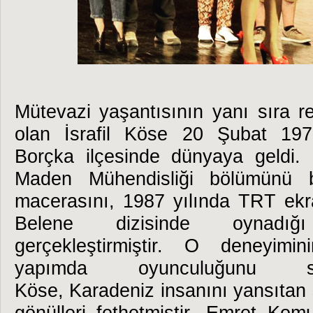
Mütevazi yaşantısının yanı sıra re
olan İsrafil Köse 20 Şubat 1970
Borçka ilçesinde dünyaya geldi. İ
Maden Mühendisliği bölümünü bit
macerasını, 1987 yılında TRT ekr
Belene dizisinde oynadı
gerçekleştirmiştir. O deneyimi
yapımda oyunculuğunu ser
Köse, Karadeniz insanını yansıtan 
gönülleri fethetmiştir. Emret Kom