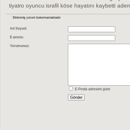
tiyatro
oyuncu israfil
köse
hayatını
kaybetti
ade
Eklenmiş yorum bulunmamaktadır.
Ad Soyad:
E-posta:
Yorumunuz:
E-Posta adresimi gizle