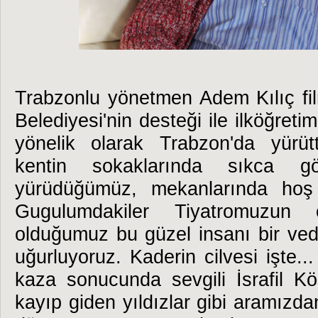
Trabzonlu yönetmen Adem Kılıç fil
Belediyesi'nin desteği ile ilköğret
yönelik olarak Trabzon'da yürüt
kentin sokaklarında sıkca gö
yürüdüğümüz, mekanlarında hoş s
Gugulumdakiler Tiyatromuzun oy
olduğumuz bu güzel insanı bir veda
uğurluyoruz. Kaderin cilvesi işte..
kaza sonucunda sevgili İsrafil K
kayıp giden yıldızlar gibi aramızda