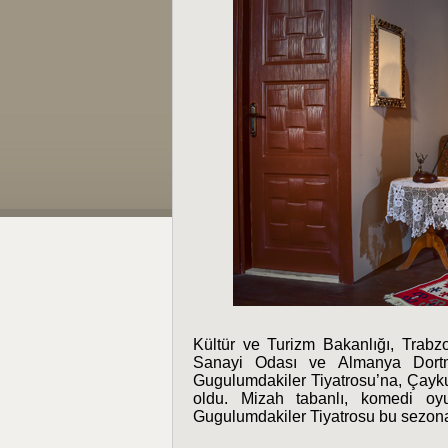
Kültür ve Turizm Bakanlığı, Trabzo
Sanayi Odası ve Almanya Dortmu
Gugulumdakiler Tiyatrosu’na, Çayku
oldu. Mizah tabanlı, komedi oyu
Gugulumdakiler Tiyatrosu bu sezona d