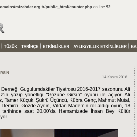
mains/mizahder.org.tr/public_html/counter.php
on line
92
TÜZÜK
TARİHÇE
ETKİNLİKLER
AYLIK/YILLIK ETKİNLİKLER
BA
İRSİN
14 Kasım 2016
 Derneği Gugulumdakiler Tiyatrosu 2016-2017 sezonunu Ali
’ın yazıp yönettiği “Gözüne Girsin” oyunu ile açıyor. Ali
z, Tamer Küçük, Şükrü Üçüncü, Kübra Genç, Mahmut Mutaf,
 Demirci, Gözde Aydın, Vildan Maden’in rol aldığı oyun, 18
tarihinde saat 20.00’da Hamamizade İhsan Bey Kültür
yor.