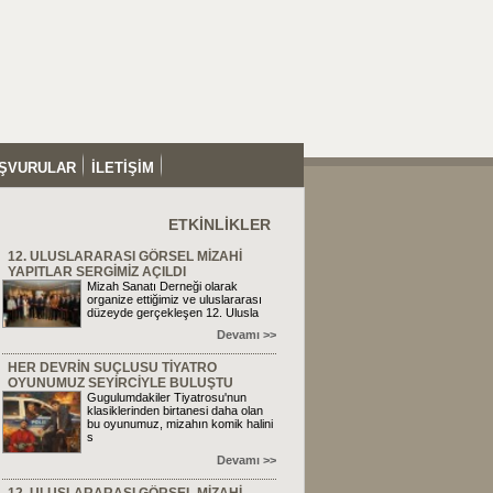
ŞVURULAR
İLETİŞİM
ETKİNLİKLER
12. ULUSLARARASI GÖRSEL MİZAHİ
YAPITLAR SERGİMİZ AÇILDI
Mizah Sanatı Derneği olarak
organize ettiğimiz ve uluslararası
düzeyde gerçekleşen 12. Ulusla
Devamı >>
HER DEVRİN SUÇLUSU TİYATRO
OYUNUMUZ SEYİRCİYLE BULUŞTU
Gugulumdakiler Tiyatrosu'nun
klasiklerinden birtanesi daha olan
bu oyunumuz, mizahın komik halini
s
Devamı >>