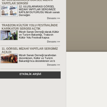
12. ULUSLARARASI GÖRSEL MİZAHİ
YAPITLAR SERGİSİ
12. ULUSLARARASI GÖRSEL
MİZAHİ YAPITLAR SERGİMİZE
KATILIM DUYURUSU Mizah sanatı
Derneğim
Devamı >>
TRABZON KÜLTÜR YOLU FESTİVALİNDE
KARİKATÜR SERGİSİ AÇTIK
Mizah Sanatı Derneği olarak,Kültür
ve Turizm Bakanlığı, Trabzon
Kültür Yolu Festivali kapsa
Devamı >>
11. GÖRSEL MİZAHİ YAPITLAR SERGİMİZ
AÇILDI
Mizah Sanatı Derneği tarafından
düzenlenen, Kültür ve Turizm
Bakanlığı'nca desteklenen ve b
Devamı >>
ETKİNLİK ARŞİVİ