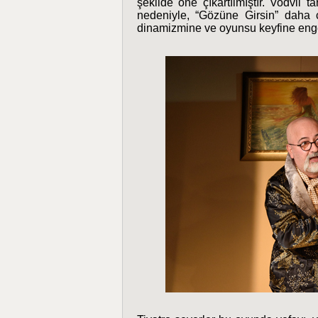
şekilde öne çıkartılmıştır. Vodvil t
nedeniyle, “Gözüne Girsin” daha ço
dinamizmine ve oyunsu keyfine enge