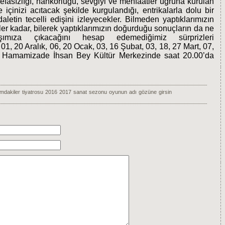
vefasızlığı, nankörlüğü, sevgiyi ve menfaatler uğruna kurulan
çinizi acıtacak şekilde kurgulandığı, entrikalarla dolu bir
letin tecelli edişini izleyecekler. Bilmeden yaptıklarımızın
zler kadar, bilerek yaptıklarımızın doğurduğu sonuçların da ne
ıza çıkacağını hesap edemediğimiz sürprizleri
01, 20 Aralık, 06, 20 Ocak, 03, 16 Şubat, 03, 18, 27 Mart, 07,
ı Hamamizade İhsan Bey Kültür Merkezinde saat 20.00’da
mdakiler
tiyatrosu
2016
2017
sanat
sezonu
oyunun
adı
gözüne
girsin