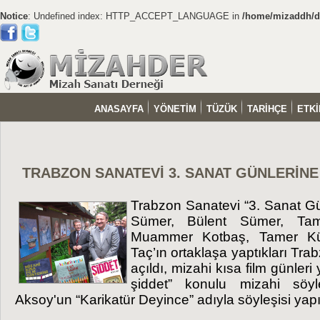
Notice
: Undefined index: HTTP_ACCEPT_LANGUAGE in
/home/mizaddh/do
ANASAYFA
YÖNETİM
TÜZÜK
TARİHÇE
ETKİ
TRABZON SANATEVİ 3. SANAT GÜNLERİNE
Trabzon Sanatevi “3. Sanat G
Sümer, Bülent Sümer, Tam
Muammer Kotbaş, Tamer Kü
Taç’ın ortaklaşa yaptıkları Tra
açıldı, mizahi kısa film günleri
şiddet” konulu mizahi söyl
Aksoy'un “Karikatür Deyince” adıyla söyleşisi yapı