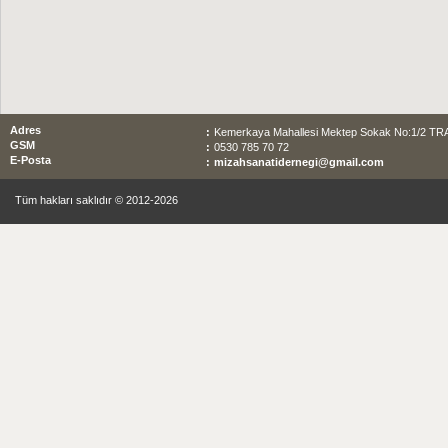
Adres
:
Kemerkaya Mahallesi Mektep Sokak No:1/2 T
GSM
:
0530 785 70 72
E-Posta
:
mizahsanatidernegi@gmail.com
Tüm hakları saklıdır © 2012-2026