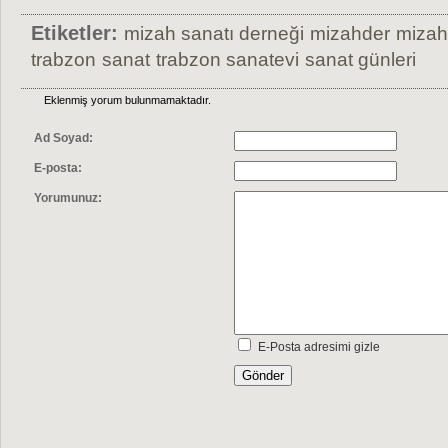
Etiketler:
mizah sanatı derneği
mizahder
mizah 
trabzon
sanat
trabzon sanatevi
sanat günleri
Eklenmiş yorum bulunmamaktadır.
Ad Soyad:
E-posta:
Yorumunuz:
E-Posta adresimi gizle