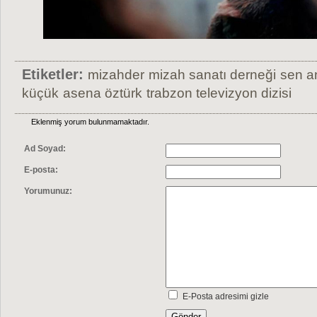
Etiketler:
mizahder
mizah sanatı derneği
sen a
küçük
asena öztürk
trabzon televizyon dizisi
Eklenmiş yorum bulunmamaktadır.
Ad Soyad:
E-posta:
Yorumunuz:
E-Posta adresimi gizle