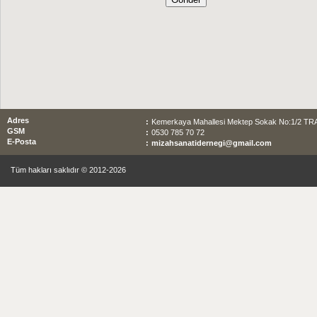
Adres
:
Kemerkaya Mahallesi Mektep Sokak No:1/2 T
GSM
:
0530 785 70 72
E-Posta
:
mizahsanatidernegi@gmail.com
Tüm hakları saklıdır © 2012-2026