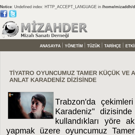
Notice
: Undefined index: HTTP_ACCEPT_LANGUAGE in
/home/mizaddh/do
ANASAYFA
YÖNETİM
TÜZÜK
TARİHÇE
ETKİ
TİYATRO OYUNCUMUZ TAMER KÜÇÜK VE 
ANLAT KARADENİZ DİZİSİNDE
Trabzon'da çekimler
Karadeniz" dizisinde
kullandıkları yöre a
yapmak üzere oyuncumuz Tamer 