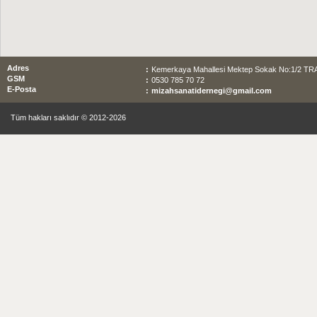
Adres
:
Kemerkaya Mahallesi Mektep Sokak No:1/2 T
GSM
:
0530 785 70 72
E-Posta
:
mizahsanatidernegi@gmail.com
Tüm hakları saklıdır © 2012-2026