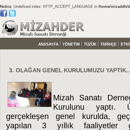
Notice
: Undefined index: HTTP_ACCEPT_LANGUAGE in
/home/mizaddh/do
ANASAYFA
YÖNETİM
TÜZÜK
TARİHÇE
ETKİ
3. OLAĞAN GENEL KURULUMUZU YAPTIK..
Mizah Sanatı Derne
Kurulunu yaptı. Üy
gerçekleşen genel kurulda, ge
yapılan 3 yıllık faaliyetler 