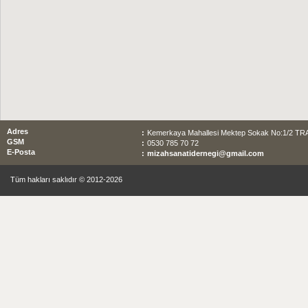
Adres
:
Kemerkaya Mahallesi Mektep Sokak No:1/2 T
GSM
:
0530 785 70 72
E-Posta
:
mizahsanatidernegi@gmail.com
Tüm hakları saklıdır © 2012-2026