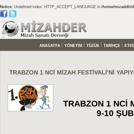
Notice
: Undefined index: HTTP_ACCEPT_LANGUAGE in
/home/mizaddh/do
ANASAYFA
YÖNETİM
TÜZÜK
TARİHÇE
ETKİ
TRABZON 1 NCİ MİZAH FESTİVALİ'Nİ YAPI
TRABZON 1 NCİ 
9-10 ŞU