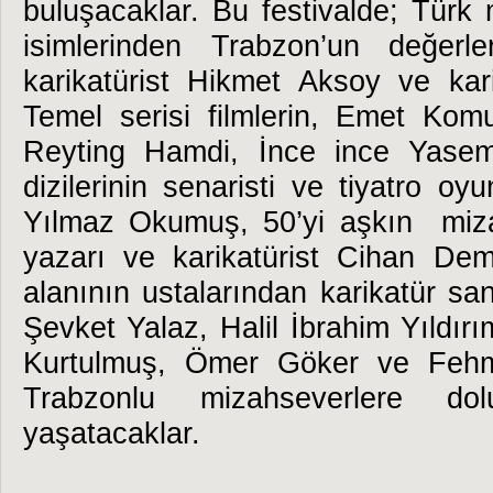
buluşacaklar. Bu festivalde; Türk
isimlerinden Trabzon’un değerle
karikatürist Hikmet Aksoy ve kar
Temel serisi filmlerin, Emet Kom
Reyting Hamdi, İnce ince Yasemi
dizilerinin senaristi ve tiyatro oyu
Yılmaz Okumuş, 50’yi aşkın miza
yazarı ve karikatürist Cihan Demi
alanının ustalarından karikatür san
Şevket Yalaz, Halil İbrahim Yıldırı
Kurtulmuş, Ömer Göker ve Fehm
Trabzonlu mizahseverlere d
yaşatacaklar.