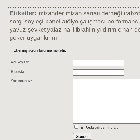
Etiketler:
mizahder
mizah sanatı derneği
trabzo
sergi
söyleşi
panel
atölye çalışması
performans
yavuz
şevket yalaz
halil ibrahim yıldırım
cihan de
göker
uygar kırmı
Eklenmiş yorum bulunmamaktadır.
Ad Soyad:
E-posta:
Yorumunuz:
E-Posta adresimi gizle