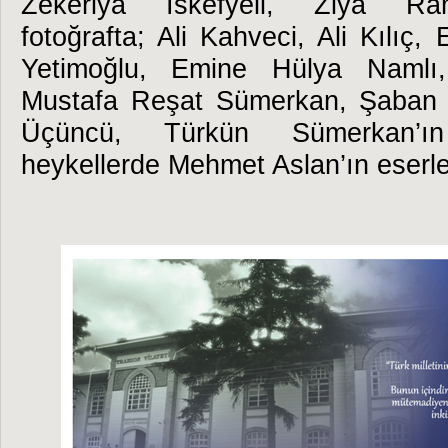
Zekeriya İskefyeli, Ziya Ram
fotoğrafta; Ali Kahveci, Ali Kılı
Yetimoğlu, Emine Hülya Namlı
Mustafa Reşat Sümerkan, Şaban 
Üçüncü, Türkün Sümerkan’ın 
heykellerde Mehmet Aslan’ın eserler