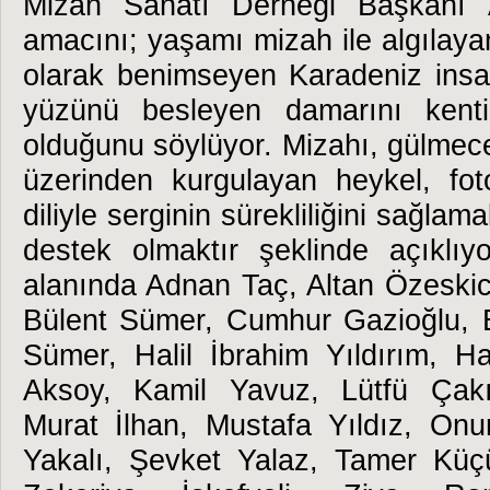
Mizah Sanatı Derneği Başkanı 
amacını; yaşamı mizah ile algılaya
olarak benimseyen Karadeniz ins
yüzünü besleyen damarını kenti
olduğunu söylüyor. Mizahı, gülmece
üzerinden kurgulayan heykel, fot
diliyle serginin sürekliliğini sağlam
destek olmaktır şeklinde açıklıy
alanında Adnan Taç, Altan Özeskic
Bülent Sümer, Cumhur Gazioğlu, 
Sümer, Halil İbrahim Yıldırım, 
Aksoy, Kamil Yavuz, Lütfü Çak
Murat İlhan, Mustafa Yıldız, On
Yakalı, Şevket Yalaz, Tamer Kü