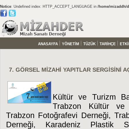
Notice
: Undefined index: HTTP_ACCEPT_LANGUAGE in
/home/mizaddh/do
ANASAYFA
YÖNETİM
TÜZÜK
TARİHÇE
ETKİ
7. GÖRSEL MİZAHİ YAPITLAR SERGİSİNİ 
Kültür ve Turizm Bak
Trabzon Kültür ve
Trabzon Fotoğrafevi Derneği, Tra
Derneği, Karadeniz Plastik Sa