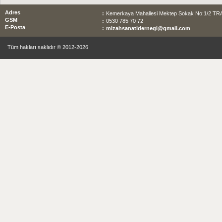
Adres
:
Kemerkaya Mahallesi Mektep Sokak No:1/2 T
GSM
:
0530 785 70 72
E-Posta
:
mizahsanatidernegi@gmail.com
Tüm hakları saklıdır © 2012-2026