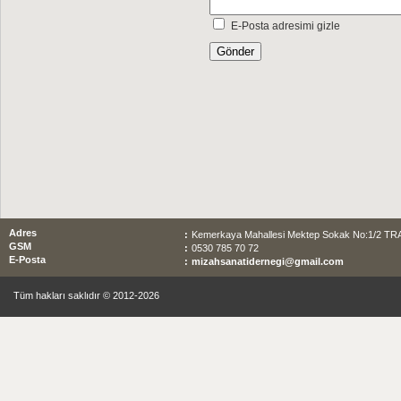
E-Posta adresimi gizle
Adres
:
Kemerkaya Mahallesi Mektep Sokak No:1/2 T
GSM
:
0530 785 70 72
E-Posta
:
mizahsanatidernegi@gmail.com
Tüm hakları saklıdır © 2012-2026