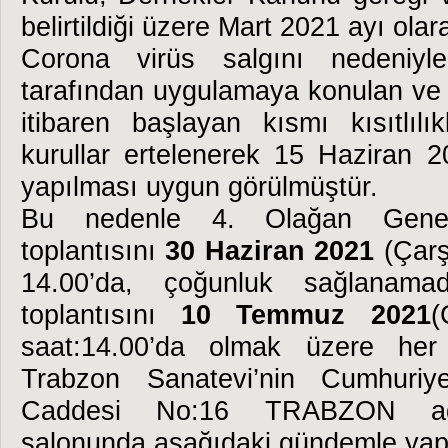
belirtildiği üzere Mart 2021 ayı olara
Corona virüs salgını nedeniyle,
tarafından uygulamaya konulan ve 
itibaren başlayan kısmı kısıtlılı
kurullar ertelenerek 15 Haziran 2
yapılması uygun görülmüştür.
Bu nedenle 4. Olağan Genel
toplantısını
30 Haziran 2021
(Çarş
14.00’da, çoğunluk sağlanamadı
toplantısını
10 Temmuz 2021
(
saat:14.00’da olmak üzere her 
Trabzon Sanatevi’nin Cumhuriy
Caddesi No:16 TRABZON adr
salonunda aşağıdaki gündemle yapa