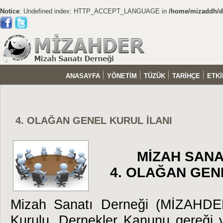
Notice
: Undefined index: HTTP_ACCEPT_LANGUAGE in
/home/mizaddh/do
ANASAYFA
YÖNETİM
TÜZÜK
TARİHÇE
ETKİ
4. OLAĞAN GENEL KURUL İLANI
MİZAH SANA
4. OLAĞAN GEN
Mizah Sanatı Derneği (MİZAHDE
Kurulu, Dernekler Kanunu gereği