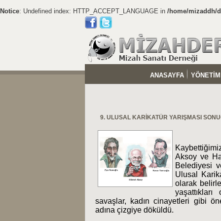
Notice
: Undefined index: HTTP_ACCEPT_LANGUAGE in
/home/mizaddh/do
ANASAYFA
YÖNETİM
9. ULUSAL KARİKATÜR YARIŞMASI SON
Kaybettiğim
Aksoy ve Ha
Belediyesi v
Ulusal Karik
olarak belir
yaşattıklar
savaşlar, kadın cinayetleri gibi ö
adına çizgiye döküldü.