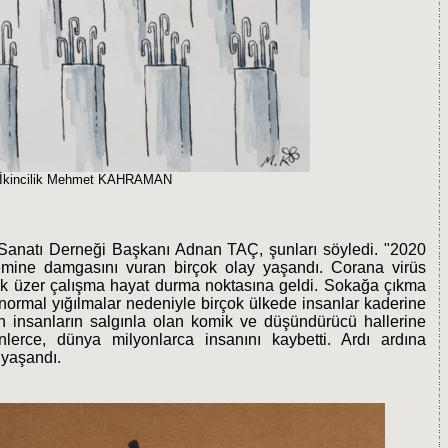
İkincilik Mehmet KAHRAMAN
ah Sanatı Derneği Başkanı Adnan TAÇ, şunları söyledi. "2020
mine damgasını vuran birçok olay yaşandı. Corana virüs
ak üzer çalışma hayat durma noktasına geldi. Sokağa çıkma
 anormal yığılmalar nedeniyle birçok ülkede insanlar kaderine
en insanların salgınla olan komik ve düşündürücü hallerine
nlerce, dünya milyonlarca insanını kaybetti. Ardı ardına
i yaşandı.