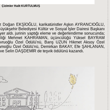
Çizimler Halit KURTULMUŞ
ürbüz Doğan EKŞİOĞLU, karikatüristler Aşkın AYRANCIOĞLU,
kşehir Belediyesi Kültür ve Sosyal İşler Dairesi Başkanı
aldı. jurinin yaptığı eleme ve değerlendirme sonucunda;
inciliği Mehmet KAHRAMAN, üçüncülüğü Yüksel BAYRAM
vruoğlu Özel Ödülü'nü, Barış UZUN Hikmet Aksoy Özel
Ramoğlu Özel Ödülü'nü, Demirkan BAKAY, Efe ŞAHLANAN,
 Selin DAŞDEMİR de teşvik ödülünü kazandı.