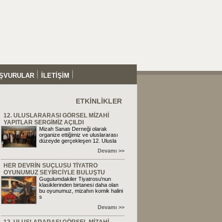
ŞVURULAR
İLETİŞİM
ETKİNLİKLER
12. ULUSLARARASI GÖRSEL MİZAHİ
YAPITLAR SERGİMİZ AÇILDI
Mizah Sanatı Derneği olarak
organize ettiğimiz ve uluslararası
düzeyde gerçekleşen 12. Ulusla
Devamı >>
HER DEVRİN SUÇLUSU TİYATRO
OYUNUMUZ SEYİRCİYLE BULUŞTU
Gugulumdakiler Tiyatrosu'nun
klasiklerinden birtanesi daha olan
bu oyunumuz, mizahın komik halini
s
Devamı >>