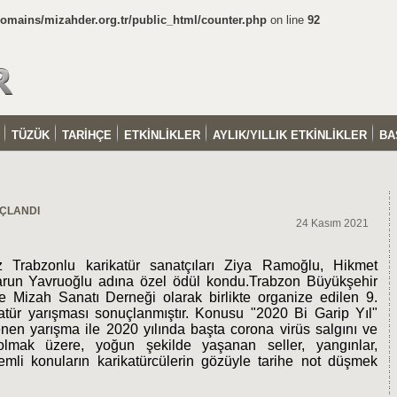
mains/mizahder.org.tr/public_html/counter.php
on line
92
TÜZÜK
TARİHÇE
ETKİNLİKLER
AYLIK/YILLIK ETKİNLİKLER
BA
UÇLANDI
24 Kasım 2021
iz Trabzonlu karikatür sanatçıları Ziya Ramoğlu, Hikmet
run Yavruoğlu adına özel ödül kondu.
Trabzon Büyükşehir
e Mizah Sanatı Derneği olarak birlikte organize edilen 9.
atür yarışması sonuçlanmıştır. Konusu "2020 Bi Garip Yıl"
lenen yarışma ile 2020 yılında başta corona virüs salgını ve
ı olmak üzere, yoğun şekilde yaşanan seller, yangınlar,
nemli konuların karikatürcülerin gözüyle tarihe not düşmek