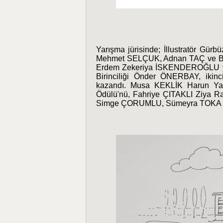
Yarışma jürisinde; İllustratör G
Mehmet SELÇUK, Adnan TAÇ ve Büyü
Erdem Zekeriya İSKENDEROĞLU yer 
Birinciliği Önder ÖNERBAY, ik
kazandı. Musa KEKLİK Harun Ya
Ödülü'nü, Fahriye ÇITAKLI Ziya 
Simge ÇORUMLU, Sümeyra TOKA ve