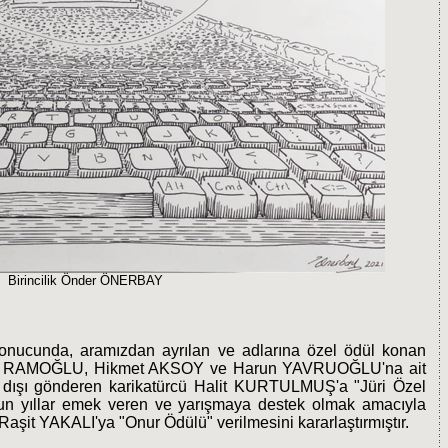
Birincilik Önder ÖNERBAY
 sonucunda, aramızdan ayrılan ve adlarına özel ödül konan
 Ziya RAMOĞLU, Hikmet AKSOY ve Harun YAVRUOĞLU'na ait
ma dışı gönderen karikatürcü Halit KURTULMUŞ'a "Jüri Özel
zun yıllar emek veren ve yarışmaya destek olmak amacıyla
Raşit YAKALI'ya "Onur Ödülü" verilmesini kararlaştırmıştır.