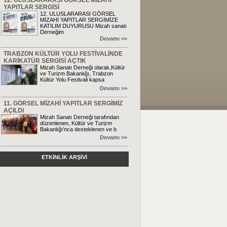
12. ULUSLARARASI GÖRSEL MİZAHİ
YAPITLAR SERGİSİ
12. ULUSLARARASI GÖRSEL
MİZAHİ YAPITLAR SERGİMİZE
KATILIM DUYURUSU Mizah sanatı
Derneğim
Devamı >>
TRABZON KÜLTÜR YOLU FESTİVALİNDE
KARİKATÜR SERGİSİ AÇTIK
Mizah Sanatı Derneği olarak,Kültür
ve Turizm Bakanlığı, Trabzon
Kültür Yolu Festivali kapsa
Devamı >>
11. GÖRSEL MİZAHİ YAPITLAR SERGİMİZ
AÇILDI
Mizah Sanatı Derneği tarafından
düzenlenen, Kültür ve Turizm
Bakanlığı'nca desteklenen ve b
Devamı >>
ETKİNLİK ARŞİVİ