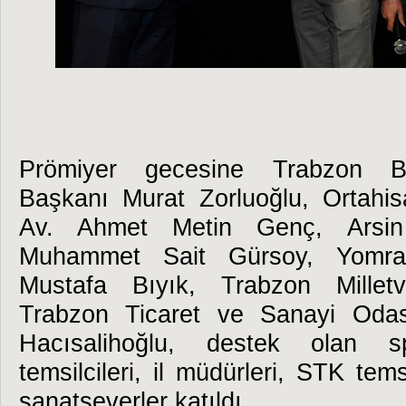
Prömiyer gecesine Trabzon Bü
Başkanı Murat Zorluoğlu, Ortahi
Av. Ahmet Metin Genç, Arsin
Muhammet Sait Gürsoy, Yomra
Mustafa Bıyık, Trabzon Milletv
Trabzon Ticaret ve Sanayi Oda
Hacısalihoğlu, destek olan sp
temsilcileri, il müdürleri, STK temsi
sanatseverler katıldı.