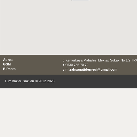
Adres
:
Kemerkaya Mahallesi Mektep Sokak No:1/2 T
GSM
:
0530 785 70 72
E-Posta
:
mizahsanatidernegi@gmail.com
Tüm hakları saklıdır © 2012-2026