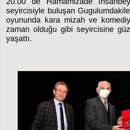
20.00 de Hamamizade İhsanbey
seyircisiyle buluşan Gugulumdakil
oyununda kara mizah ve komediy
zaman olduğu gibi seyircisine güz
yaşattı.