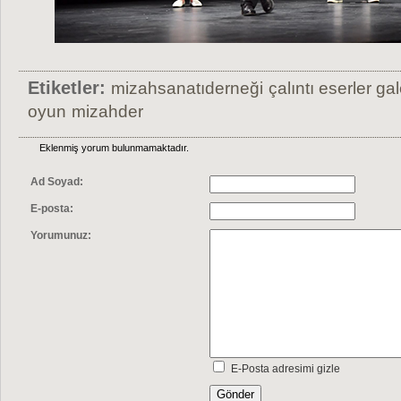
Etiketler:
mizahsanatıderneği
çalıntı eserler gal
oyun
mizahder
Eklenmiş yorum bulunmamaktadır.
Ad Soyad:
E-posta:
Yorumunuz:
E-Posta adresimi gizle