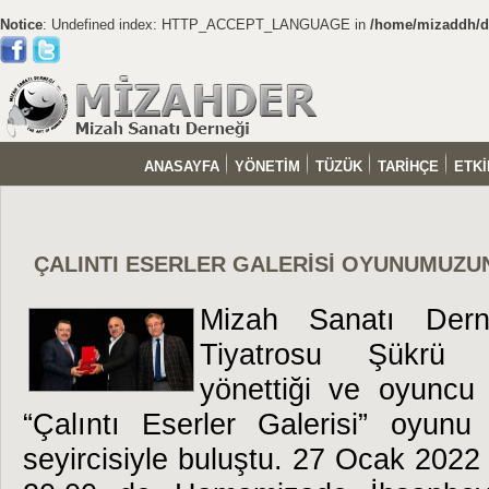
Notice
: Undefined index: HTTP_ACCEPT_LANGUAGE in
/home/mizaddh/do
ANASAYFA
YÖNETİM
TÜZÜK
TARİHÇE
ETKİ
ÇALINTI ESERLER GALERİSİ OYUNUMUZU
Mizah Sanatı Dern
Tiyatrosu Şükrü 
yönettiği ve oyuncu 
“Çalıntı Eserler Galerisi” oyun
seyircisiyle buluştu. 27 Ocak 202