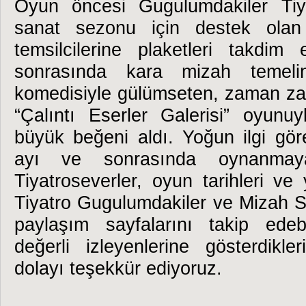
Oyun öncesi Gugulumdakiler Tiy
sanat sezonu için destek ola
temsilcilerine plaketleri takdim 
sonrasında kara mizah temeli
komedisiyle gülümseten, zaman z
“Çalıntı Eserler Galerisi” oyunuy
büyük beğeni aldı. Yoğun ilgi g
ayı ve sonrasında oynanma
Tiyatroseverler, oyun tarihleri ve ye
Tiyatro Gugulumdakiler ve Mizah S
paylaşım sayfalarını takip edebi
değerli izleyenlerine gösterdikl
dolayı teşekkür ediyoruz.