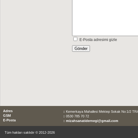
E-Posta adresimi gizle
Adres
:
Kemerkaya Mahallesi Mektep Sokak No:1/2 T
GSM
:
0530 785 70 72
E-Posta
:
mizahsanatidernegi@gmail.com
Tüm hakları saklıdır © 2012-2026