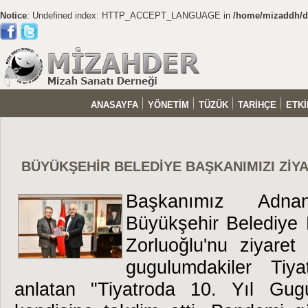
Notice
: Undefined index: HTTP_ACCEPT_LANGUAGE in
/home/mizaddh/do
ANASAYFA
YÖNETİM
TÜZÜK
TARİHÇE
ETKİ
BÜYÜKŞEHİR BELEDİYE BAŞKANIMIZI ZİYA
Başkanımız Adn
Büyükşehir Belediye
Zorluoğlu'nu ziyaret
gugulumdakiler Tiya
anlatan "Tiyatroda 10. Yıl Gugu