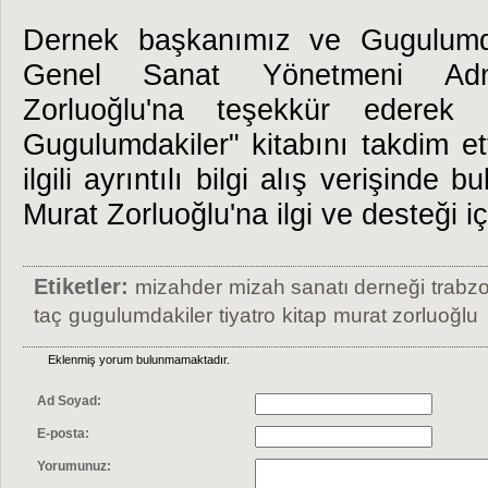
Dernek başkanımız ve Gugulumda
Genel Sanat Yönetmeni Ad
Zorluoğlu'na teşekkür ederek 
Gugulumdakiler" kitabını takdim ett
ilgili ayrıntılı bilgi alış verişinde
Murat Zorluoğlu'na ilgi ve desteği i
Etiketler:
mizahder
mizah sanatı derneği
trabz
taç
gugulumdakiler
tiyatro
kitap
murat zorluoğlu
Eklenmiş yorum bulunmamaktadır.
Ad Soyad:
E-posta:
Yorumunuz: