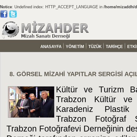
Notice
: Undefined index: HTTP_ACCEPT_LANGUAGE in
/home/mizaddh/do
ANASAYFA
YÖNETİM
TÜZÜK
TARİHÇE
ETKİ
8. GÖRSEL MİZAHİ YAPITLAR SERGİSİ AÇI
Kültür ve Turizm Bak
Trabzon Kültür ve
Karadeniz Plastik
Trabzon Fotoğraf 
Trabzon Fotoğrafevi Derneğinin de