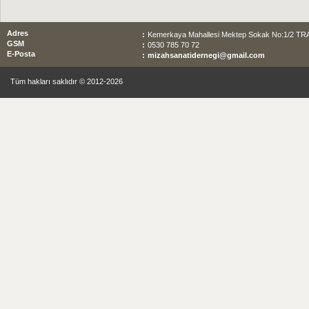
Adres
:
Kemerkaya Mahallesi Mektep Sokak No:1/2 T
GSM
:
0530 785 70 72
E-Posta
:
mizahsanatidernegi@gmail.com
Tüm hakları saklıdır © 2012-2026