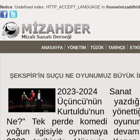
Notice
: Undefined index: HTTP_ACCEPT_LANGUAGE in
/home/mizaddh/do
ANASAYFA
YÖNETİM
TÜZÜK
TARİHÇE
ETKİ
ŞEKSPİR'İN SUÇU NE OYUNUMUZ BÜYÜK 
2023-2024 Sanat
Üçüncü'nün yazdı
Kurtuldu'nun yönett
Ne?" Tek perde komedi oyunumuz
yoğun ilgisiyle oynamaya devam