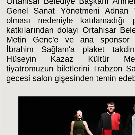
Ortahisar Belediye Başkanı Ahmet
Genel Sanat Yönetmeni Adnan Ta
olması nedeniyle katılamadığı 
katkılarından dolayı Ortahisar Be
Metin Genç'e ve ana sponsor 
İbrahim Sağlam'a plaket takdim
Hüseyin Kazaz Kültür Mer
tiyatromuzun biletlerini Trabzon 
gecesi salon gişesinden temin edebil