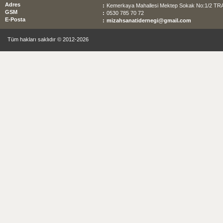
Adres
:
Kemerkaya Mahallesi Mektep Sokak No:1/2 T
GSM
:
0530 785 70 72
E-Posta
:
mizahsanatidernegi@gmail.com
Tüm hakları saklıdır © 2012-2026