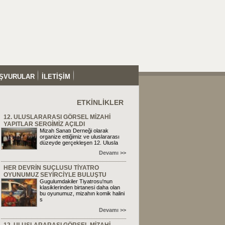
ŞVURULAR
İLETİŞİM
ETKİNLİKLER
12. ULUSLARARASI GÖRSEL MİZAHİ
YAPITLAR SERGİMİZ AÇILDI
Mizah Sanatı Derneği olarak
organize ettiğimiz ve uluslararası
düzeyde gerçekleşen 12. Ulusla
Devamı >>
HER DEVRİN SUÇLUSU TİYATRO
OYUNUMUZ SEYİRCİYLE BULUŞTU
Gugulumdakiler Tiyatrosu'nun
klasiklerinden birtanesi daha olan
bu oyunumuz, mizahın komik halini
s
Devamı >>