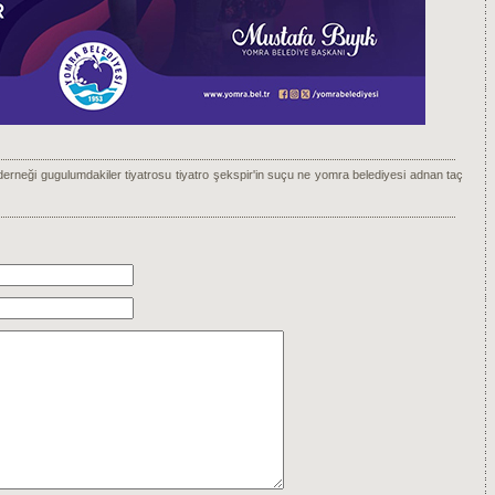
derneği
gugulumdakiler tiyatrosu
tiyatro
şekspir'in suçu ne
yomra belediyesi
adnan taç