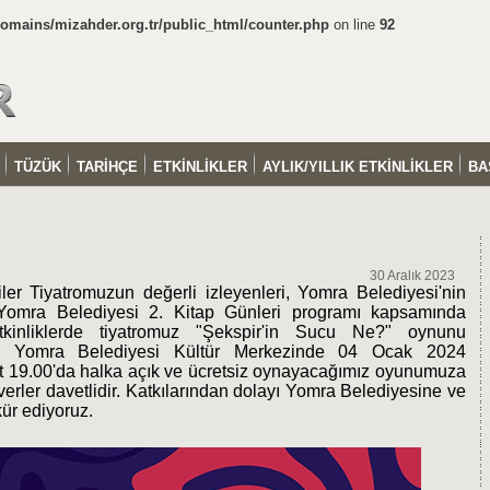
mains/mizahder.org.tr/public_html/counter.php
on line
92
TÜZÜK
TARİHÇE
ETKİNLİKLER
AYLIK/YILLIK ETKİNLİKLER
BA
30 Aralık 2023
er Tiyatromuzun değerli izleyenleri, Yomra Belediyesi'nin
, Yomra Belediyesi 2. Kitap Günleri programı kapsamında
tkinliklerde tiyatromuz "Şekspir'in Sucu Ne?" oynunu
ır. Yomra Belediyesi Kültür Merkezinde 04 Ocak 2024
at 19.00'da halka açık ve ücretsiz oynayacağımız oyunumuza
verler davetlidir. Katkılarından dolayı Yomra Belediyesine ve
ür ediyoruz.