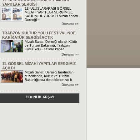
12. ULUSLARARASI GÖRSEL MİZAHİ
YAPITLAR SERGİSİ
12. ULUSLARARASI GÖRSEL
MİZAHİ YAPITLAR SERGİMİZE
KATILIM DUYURUSU Mizah sanatı
Derneğim
Devamı >>
TRABZON KÜLTÜR YOLU FESTİVALİNDE
KARİKATÜR SERGİSİ AÇTIK
Mizah Sanatı Derneği olarak,Kültür
ve Turizm Bakanlığı, Trabzon
Kültür Yolu Festivali kapsa
Devamı >>
11. GÖRSEL MİZAHİ YAPITLAR SERGİMİZ
AÇILDI
Mizah Sanatı Derneği tarafından
düzenlenen, Kültür ve Turizm
Bakanlığı'nca desteklenen ve b
Devamı >>
ETKİNLİK ARŞİVİ