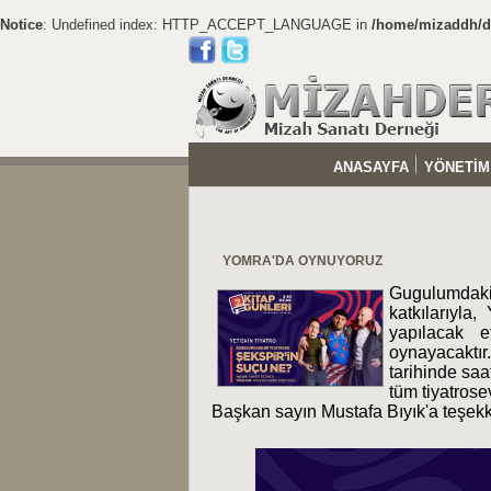
Notice
: Undefined index: HTTP_ACCEPT_LANGUAGE in
/home/mizaddh/do
ANASAYFA
YÖNETİM
YOMRA'DA OYNUYORUZ
Gugulumdakil
katkılarıyla
yapılacak e
oynayacakt
tarihinde sa
tüm tiyatrose
Başkan sayın Mustafa Bıyık'a teşekk