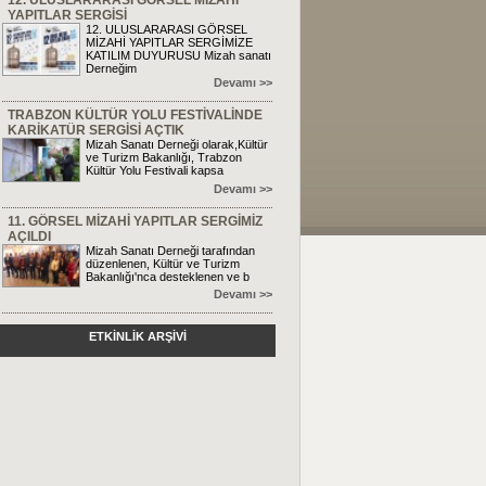
12. ULUSLARARASI GÖRSEL MİZAHİ
YAPITLAR SERGİSİ
12. ULUSLARARASI GÖRSEL
MİZAHİ YAPITLAR SERGİMİZE
KATILIM DUYURUSU Mizah sanatı
Derneğim
Devamı >>
TRABZON KÜLTÜR YOLU FESTİVALİNDE
KARİKATÜR SERGİSİ AÇTIK
Mizah Sanatı Derneği olarak,Kültür
ve Turizm Bakanlığı, Trabzon
Kültür Yolu Festivali kapsa
Devamı >>
11. GÖRSEL MİZAHİ YAPITLAR SERGİMİZ
AÇILDI
Mizah Sanatı Derneği tarafından
düzenlenen, Kültür ve Turizm
Bakanlığı'nca desteklenen ve b
Devamı >>
ETKİNLİK ARŞİVİ