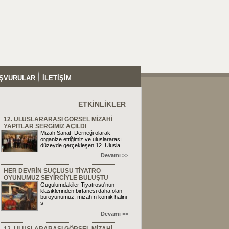
ŞVURULAR
İLETİŞİM
ETKİNLİKLER
12. ULUSLARARASI GÖRSEL MİZAHİ
YAPITLAR SERGİMİZ AÇILDI
Mizah Sanatı Derneği olarak
organize ettiğimiz ve uluslararası
düzeyde gerçekleşen 12. Ulusla
Devamı >>
HER DEVRİN SUÇLUSU TİYATRO
OYUNUMUZ SEYİRCİYLE BULUŞTU
Gugulumdakiler Tiyatrosu'nun
klasiklerinden birtanesi daha olan
bu oyunumuz, mizahın komik halini
s
Devamı >>