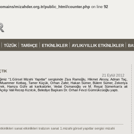
mains/mizahder.org.tr/public_html/counter.php
on line
92
TÜZÜK
TARİHÇE
ETKİNLİKLER
AYLIK/YILLIK ETKİNLİKLER
BA
ÇTIK
21 Eylül 2012
rdiğimiz “1.Görsel Mizahi Yapıtlar” sergisinde Ziya Ramoğlu, Hikmet Aksoy, Adnan Taç,
 Muammer Kotbaş, Tamer Küçük, Orhan Zafer, Hakan Sümer, Bülent Sümer, Zekeriya
Erek, Hamza Gül’e ait karikatürler, Vedat Osmanoğlu ve M. Reşat Sümerkan’a ait
. Açılışı Vali Recep Kızılcık, Belediye Başkanı Dr. Orhan Fevzi Gümrükcüoğlu yaptı.
kinlikleri
sanat etkinlikleri
trabzon
sanat
1.mizahi görsel yapıtlar sergisi
mizahi