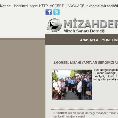
Notice
: Undefined index: HTTP_ACCEPT_LANGUAGE in
/home/mizaddh/do
ANASAYFA
YÖNETİM
1.GÖRSEL MİZAHİ YAPITLAR SERGİMİZİ A
İlkini gerçekleşti
Cumhur Gazioğlu,
İskefyeli, Deniz 
fotoğraflar yeraldı
Etiketler:
mizah sanatı derneği
mizahder
mizah et
karikatür fotoğraf sergisi