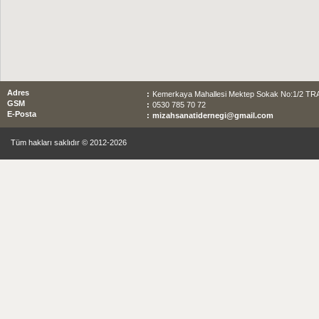
Adres
:
Kemerkaya Mahallesi Mektep Sokak No:1/2 T
GSM
:
0530 785 70 72
E-Posta
:
mizahsanatidernegi@gmail.com
Tüm hakları saklıdır © 2012-2026