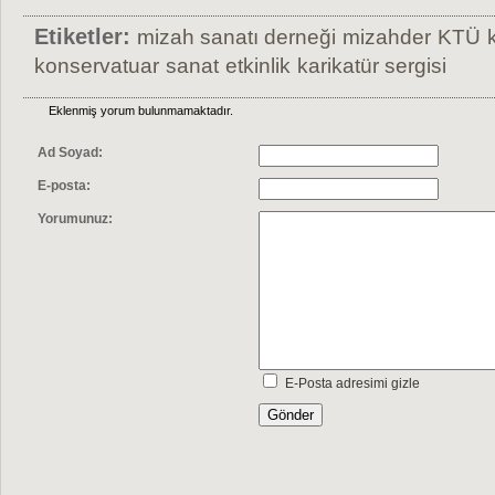
Etiketler:
mizah sanatı derneği
mizahder
KTÜ
konservatuar
sanat
etkinlik
karikatür sergisi
Eklenmiş yorum bulunmamaktadır.
Ad Soyad:
E-posta:
Yorumunuz:
E-Posta adresimi gizle