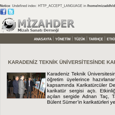
Notice
: Undefined index: HTTP_ACCEPT_LANGUAGE in
/home/mizaddh/do
ANASAYFA
YÖNETİM
TÜZÜK
TARİHÇE
ETKİ
KARADENİZ TEKNİK ÜNİVERSİTESİNDE KA
Karadeniz Teknik Üniversitesi
öğretim üyelerince hazırlanan
kapsamında Karikatürcüler Der
karikatür sergisi açtı. Etki
açılan sergide Adnan Taç, 
Bülent Sümer’in karikatürleri ye