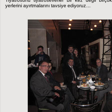
Tiyatrosunu tiyatroseverler bir kez değil birço
yerlerini ayırtmalarını tavsiye ediyoruz…