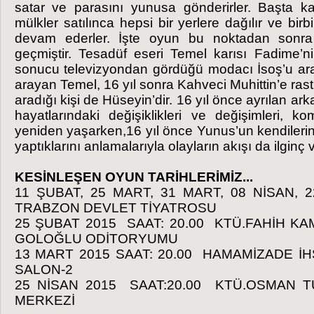
satar ve parasını yunusa gönderirler. Başta 
mülkler satılınca hepsi bir yerlere dağılır ve bi
devam ederler. İşte oyun bu noktadan sonra
geçmiştir. Tesadüf eseri Temel karısı Fadime’ni
sonucu televizyondan gördüğü modacı İsoş’u arama
arayan Temel, 16 yıl sonra Kahveci Muhittin’e rast
aradığı kişi de Hüseyin’dir. 16 yıl önce ayrılan ar
hayatlarındaki değişiklikleri ve değişimleri, k
yeniden yaşarken,16 yıl önce Yunus’un kendilerin
yaptıklarını anlamalarıyla olayların akışı da ilginç 
KESİNLEŞEN OYUN TARİHLERİMİZ...
11 ŞUBAT, 25 MART, 31 MART, 08 NİSAN, 
TRABZON DEVLET TİYATROSU
25 ŞUBAT 2015 SAAT: 20.00 KTÜ.FAHİH 
GOLOĞLU ODİTORYUMU
13 MART 2015 SAAT: 20.00 HAMAMİZADE İ
SALON-2
25 NİSAN 2015 SAAT:20.00 KTÜ.OSMAN 
MERKEZİ