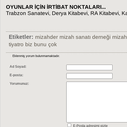
OYUNLAR İÇİN İRTİBAT NOKTALARI...
Trabzon Sanatevi, Derya Kitabevi, RA Kitabevi, 
Etiketler:
mizahder
mizah sanatı derneği
mizah
tiyatro
biz
bunu
çok
Eklenmiş yorum bulunmamaktadır.
Ad Soyad:
E-posta:
Yorumunuz:
E-Posta adresimi gizle