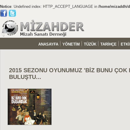
Notice
: Undefined index: HTTP_ACCEPT_LANGUAGE in
/home/mizaddh/do
ANASAYFA
YÖNETİM
TÜZÜK
TARİHÇE
ETKİ
2015 SEZONU OYUNUMUZ 'BİZ BUNU ÇOK 
BULUŞTU...