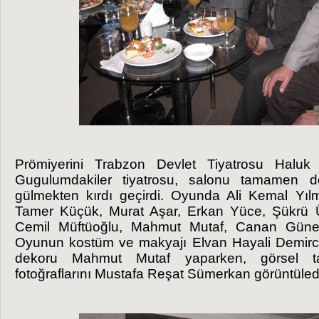
Prömiyerini Trabzon Devlet Tiyatrosu Hal
Gugulumdakiler tiyatrosu, salonu tamamen dol
gülmekten kırdı geçirdi. Oyunda Ali Kemal Yıl
Tamer Küçük, Murat Aşar, Erkan Yüce, Şükrü
Cemil Müftüoğlu, Mahmut Mutaf, Canan Güney,
Oyunun kostüm ve makyajı Elvan Hayali Demirci, 
dekoru Mahmut Mutaf yaparken, görsel tas
fotoğraflarını Mustafa Reşat Sümerkan görüntüled