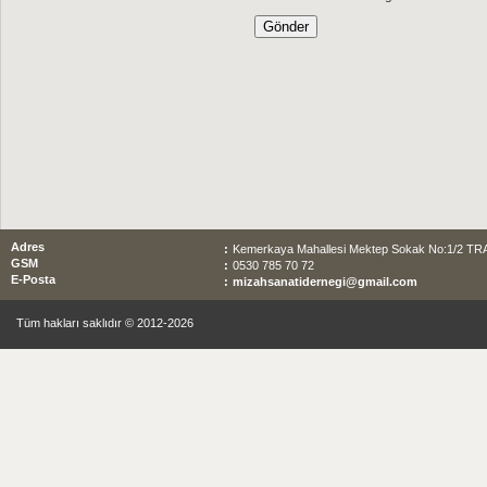
Adres
:
Kemerkaya Mahallesi Mektep Sokak No:1/2 T
GSM
:
0530 785 70 72
E-Posta
:
mizahsanatidernegi@gmail.com
Tüm hakları saklıdır © 2012-2026