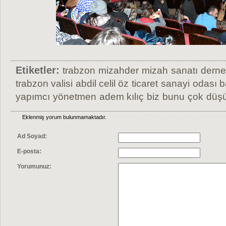
Etiketler:
trabzon
mizahder
mizah
sanatı
derne
trabzon valisi
abdil celil öz
ticaret
sanayi
odası b
yapımcı
yönetmen
adem kılıç
biz
bunu
çok
düş
Eklenmiş yorum bulunmamaktadır.
Ad Soyad:
E-posta:
Yorumunuz: