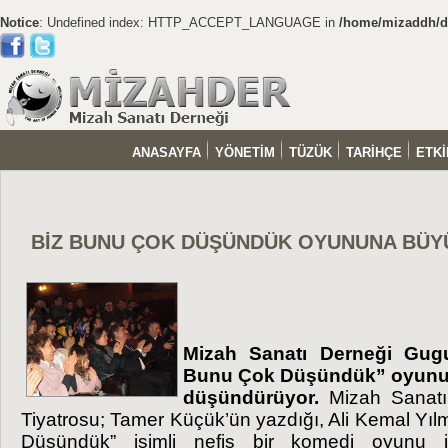
Notice
: Undefined index: HTTP_ACCEPT_LANGUAGE in
/home/mizaddh/do
ANASAYFA
YÖNETİM
TÜZÜK
TARİHÇE
ETKİ
BİZ BUNU ÇOK DÜŞÜNDÜK OYUNUNA BÜYÜK
Mizah Sanatı Derneği Gugu
Bunu Çok Düşündük” oyunu 
düşündürüyor.
Mizah Sanatı
Tiyatrosu; Tamer Küçük’ün yazdığı, Ali Kemal Yıl
Düşündük” isimli nefis bir komedi oyunu i