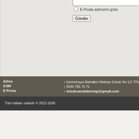
E-Posta adresimi gizle
Adres
:
Kemerkaya Mahallesi Mektep Sokak No:1/2 T
GSM
:
0530 785 70 72
E-Posta
:
mizahsanatidernegi@gmail.com
Tüm hakları saklıdır © 2012-2026