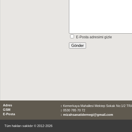
E-Posta adresimi gizle
Adres
:
Kemerkaya Mahallesi Mektep Sokak No:1/2 T
GSM
:
0530 785 70 72
E-Posta
:
mizahsanatidernegi@gmail.com
Tüm hakları saklıdır © 2012-2026