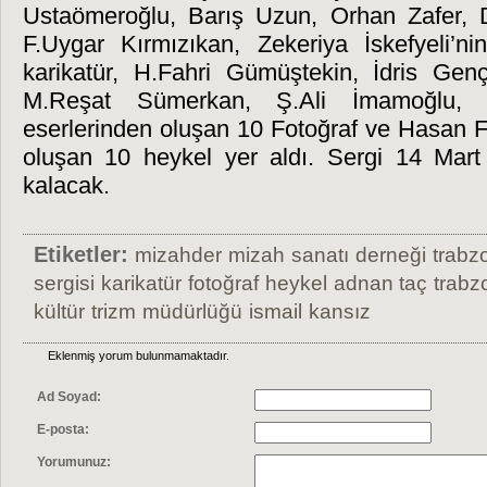
Ustaömeroğlu, Barış Uzun, Orhan Zafer, 
F.Uygar Kırmızıkan, Zekeriya İskefyeli’n
karikatür,
H.Fahri Gümüştekin, İdris Gen
M.Reşat Sümerkan, Ş.Ali İmamoğlu, Şe
eserlerinden oluşan 10 Fotoğraf ve Hasan F
oluşan 10 heykel yer aldı. Sergi 14 Mart
kalacak.
Etiketler:
mizahder
mizah
sanatı
derneği
trabz
sergisi
karikatür
fotoğraf
heykel
adnan taç
trabzo
kültür
trizm
müdürlüğü
ismail
kansız
Eklenmiş yorum bulunmamaktadır.
Ad Soyad:
E-posta:
Yorumunuz: