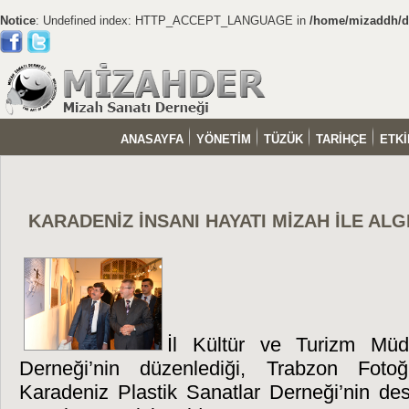
Notice
: Undefined index: HTTP_ACCEPT_LANGUAGE in
/home/mizaddh/do
ANASAYFA
YÖNETİM
TÜZÜK
TARİHÇE
ETKİ
KARADENİZ İNSANI HAYATI MİZAH İLE ALGI
İl Kültür ve Turizm Müd
Derneği’nin düzenlediği, Trabzon Foto
Karadeniz Plastik Sanatlar Derneği’nin des