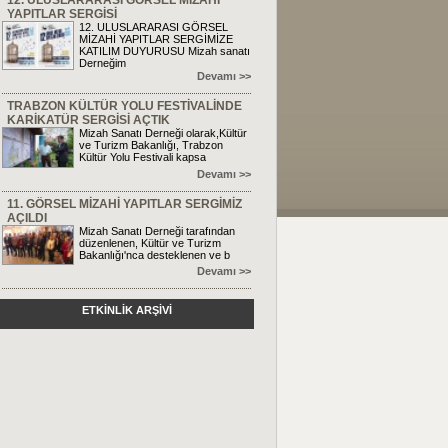
12. ULUSLARARASI GÖRSEL MİZAHİ
YAPITLAR SERGİSİ
12. ULUSLARARASI GÖRSEL
MİZAHİ YAPITLAR SERGİMİZE
KATILIM DUYURUSU Mizah sanatı
Derneğim
Devamı >>
TRABZON KÜLTÜR YOLU FESTİVALİNDE
KARİKATÜR SERGİSİ AÇTIK
Mizah Sanatı Derneği olarak,Kültür
ve Turizm Bakanlığı, Trabzon
Kültür Yolu Festivali kapsa
Devamı >>
11. GÖRSEL MİZAHİ YAPITLAR SERGİMİZ
AÇILDI
Mizah Sanatı Derneği tarafından
düzenlenen, Kültür ve Turizm
Bakanlığı'nca desteklenen ve b
Devamı >>
ETKİNLİK ARŞİVİ