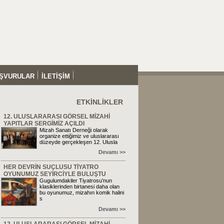
ŞVURULAR
İLETİŞİM
ETKİNLİKLER
12. ULUSLARARASI GÖRSEL MİZAHİ
YAPITLAR SERGİMİZ AÇILDI
Mizah Sanatı Derneği olarak
organize ettiğimiz ve uluslararası
düzeyde gerçekleşen 12. Ulusla
Devamı >>
HER DEVRİN SUÇLUSU TİYATRO
OYUNUMUZ SEYİRCİYLE BULUŞTU
Gugulumdakiler Tiyatrosu'nun
klasiklerinden birtanesi daha olan
bu oyunumuz, mizahın komik halini
s
Devamı >>