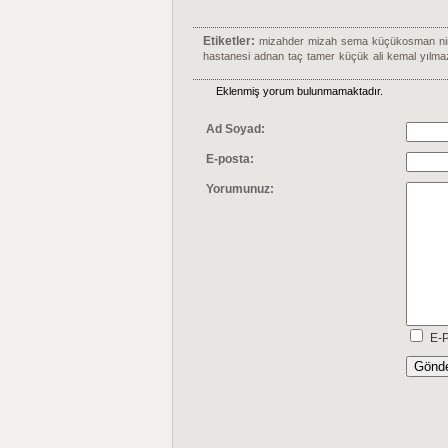
Etiketler:
mizahder
mizah
sema
küçükosman
n
hastanesi
adnan
taç
tamer
küçük
ali
kemal
yılma
Eklenmiş yorum bulunmamaktadır.
Ad Soyad:
E-posta:
Yorumunuz:
E-P