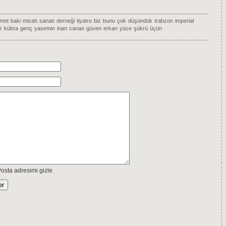
imet
baki
mizah
sanatı
derneği
tiyatro
biz
bunu
çok
düşündük
trabzon
imperial
z
kübra
genç
yasemin
inan
canan
güven
erkan
yüce
şükrü
üçün
osta adresimi gizle