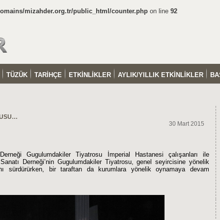
mains/mizahder.org.tr/public_html/counter.php
on line
92
TÜZÜK
TARİHÇE
ETKİNLİKLER
AYLIK/YILLIK ETKİNLİKLER
BA
VUSU…
30 Mart 2015
erneği Gugulumdakiler Tiyatrosu İmperial Hastanesi çalışanları ile
Sanatı Derneği’nin Gugulumdakiler Tiyatrosu, genel seyircisine yönelik
nı sürdürürken, bir taraftan da kurumlara yönelik oynamaya devam