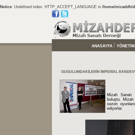
Notice
: Undefined index: HTTP_ACCEPT_LANGUAGE in
/home/mizaddh/do
ANASAYFA
YÖNETİM
GUGULUMDAKİLERİN İMPERİAL RANDE
Mizah Sanatı D
buluştu. Mizah 
sezon oyunları
ediyorlar.