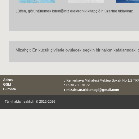
Lütfen, görüntülemek istediğiniz elektronik kitapçığın üzerine tıklayınız
Mizahçı; En küçük çivilerle övülecek seçkin bir halkın kafalarındak
Adres
:
Kemerkaya Mahallesi Mektep Sokak No:1/2 T
GSM
:
0530 785 70 72
E-Posta
:
mizahsanatidernegi@gmail.com
Tüm hakları saklıdır © 2012-2026