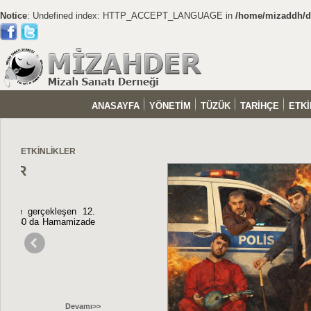
Notice
: Undefined index: HTTP_ACCEPT_LANGUAGE in
/home/mizaddh/do
ANASAYFA
YÖNETİM
TÜZÜK
TARİHÇE
ETKİ
ETKİNLİKLER
HER DE
SEYİRC
Mizah Sanatı
Adnan Taç'ın
Durmuş, Mah
seyircisiyle b